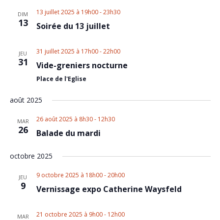
Nav
and
13 juillet 2025 à 19h00
-
23h30
DIM
13
Views
Soirée du 13 juillet
Naviga
31 juillet 2025 à 17h00
-
22h00
JEU
31
Vide-greniers nocturne
Place de l'Eglise
août 2025
26 août 2025 à 8h30
-
12h30
MAR
26
Balade du mardi
octobre 2025
9 octobre 2025 à 18h00
-
20h00
JEU
9
Vernissage expo Catherine Waysfeld
21 octobre 2025 à 9h00
-
12h00
MAR