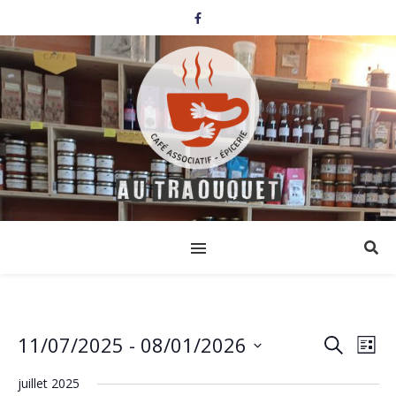
11/07/2025
 - 
08/01/2026
Events
Eve
Search
List
Select
Vi
Search
date.
juillet 2025