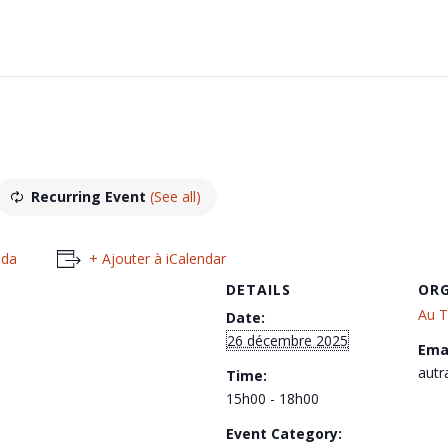
Recurring Event
(See all)
nda
+ Ajouter à iCalendar
DETAILS
ORG
Au T
Date:
26 décembre 2025
Emai
aut
Time:
15h00 - 18h00
Event Category: