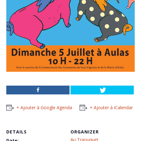
+ Ajouter à Google Agenda
+ Ajouter à iCalendar
DETAILS
ORGANIZER
Au Traouquet
Date: