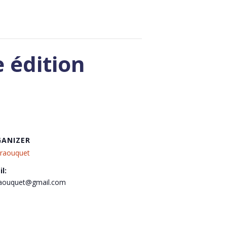
 édition
ANIZER
raouquet
l:
raouquet@gmail.com