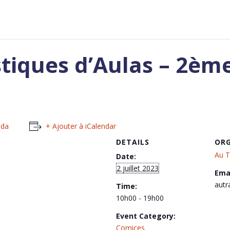
tiques d’Aulas – 2ème
nda
+ Ajouter à iCalendar
DETAILS
ORG
Au T
Date:
2 juillet 2023
Emai
aut
Time:
10h00 - 19h00
Event Category:
Comices