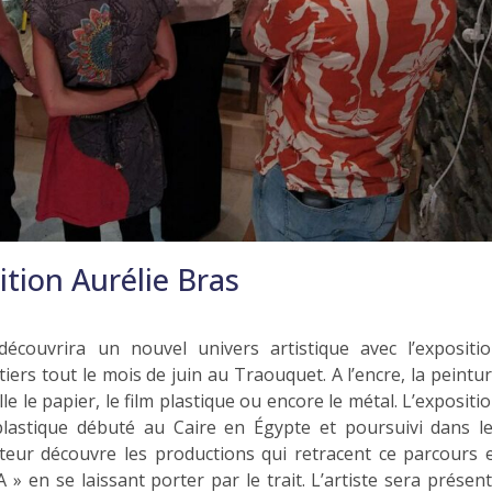
ition Aurélie Bras
découvrira un nouvel univers artistique avec l’expositi
iers tout le mois de juin au Traouquet. A l’encre, la peintu
lle le papier, le film plastique ou encore le métal. L’expositi
plastique débuté au Caire en Égypte et poursuivi dans l
siteur découvre les productions qui retracent ce parcours 
A » en se laissant porter par le trait. L’artiste sera présen