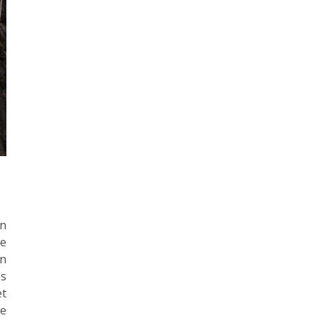
on
re
on
es
et
te