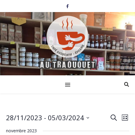
28/11/2023
 - 
05/03/2024
Events
Eve
Search
List
Select
Vi
Search
date.
novembre 2023