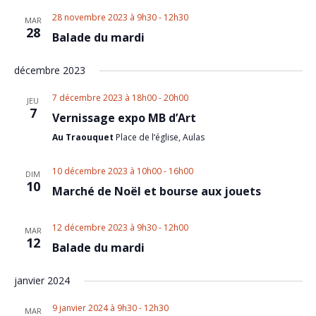
Nav
and
28 novembre 2023 à 9h30
-
12h30
MAR
28
Views
Balade du mardi
Naviga
décembre 2023
7 décembre 2023 à 18h00
-
20h00
JEU
7
Vernissage expo MB d’Art
Au Traouquet
Place de l‘église, Aulas
10 décembre 2023 à 10h00
-
16h00
DIM
10
Marché de Noël et bourse aux jouets
12 décembre 2023 à 9h30
-
12h00
MAR
12
Balade du mardi
janvier 2024
9 janvier 2024 à 9h30
-
12h30
MAR