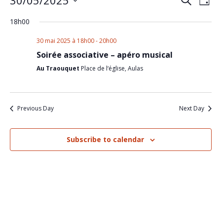
30/05/2025
Events
Eve
Search
Day
Select
Vi
Search
date.
18h00
Nav
and
30 mai 2025 à 18h00
-
20h00
Views
Soirée associative – apéro musical
Au Traouquet
Place de l‘église, Aulas
Naviga
Previous Day
Next Day
Subscribe to calendar