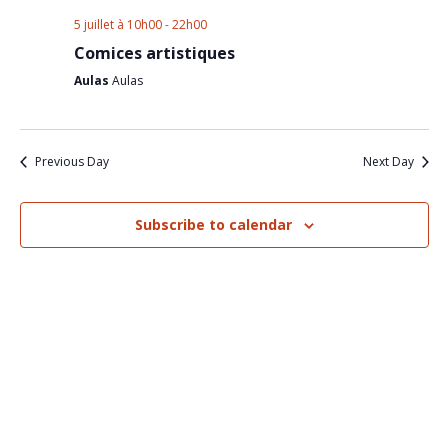
Nav
and
5 juillet à 10h00
-
22h00
Views
Comices artistiques
Aulas
Aulas
Naviga
Previous Day
Next Day
Subscribe to calendar