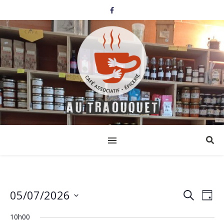
05/07/2026
Events
Eve
Search
Day
Select
Vi
Search
date.
10h00