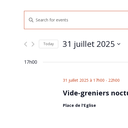
Events
Enter
Keyword.
Search
Search
for
and
Events
31 juillet 2025
by
Today
Views
Keyword.
Select
Navigation
date.
17h00
31 juillet 2025 à 17h00
-
22h00
Vide-greniers noc
Place de l'Eglise