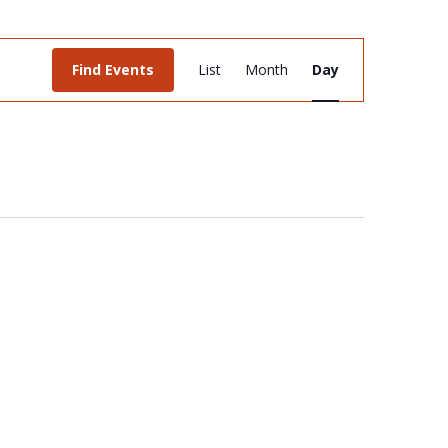
Event
Find Events
List
Month
Day
Views
Navigation