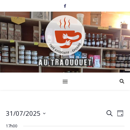
31/07/2025
Events
Eve
Search
Day
Select
Vi
Search
date.
17h00