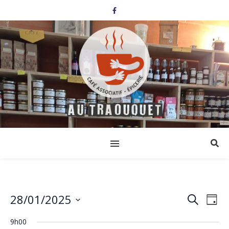
28/01/2025
Events
Eve
Search
Day
Select
Vi
Search
date.
9h00