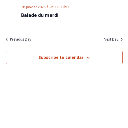
Nav
and
28 janvier 2025 à 9h00
-
12h00
Views
Balade du mardi
Naviga
Previous Day
Next Day
Subscribe to calendar