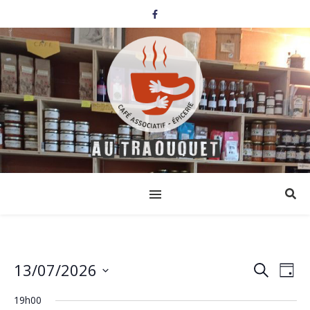
13/07/2026
Events
Eve
Search
Day
Select
Vi
Search
date.
19h00