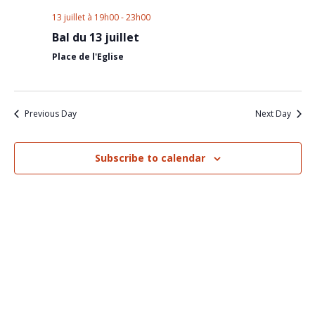
Nav
and
13 juillet à 19h00
-
23h00
Views
Bal du 13 juillet
Place de l'Eglise
Naviga
Previous Day
Next Day
Subscribe to calendar