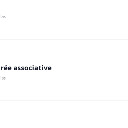
ulas
irée associative
ulas