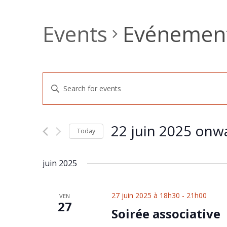
Events
Evénement
Events
Enter
Keyword.
Search
Search
for
and
Events
22 juin 2025 onw
by
Today
Views
Keyword.
Select
Navigation
date.
juin 2025
27 juin 2025 à 18h30
-
21h00
VEN
27
Soirée associative