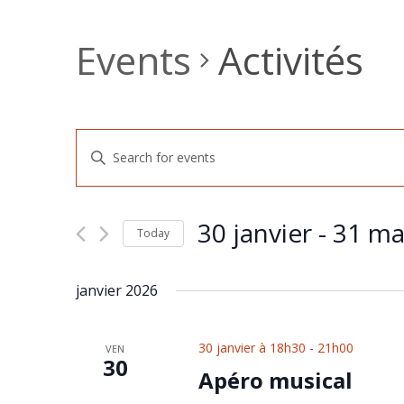
Events
Activités
Events
Enter
Keyword.
Search
Search
for
and
Events
30 janvier
 - 
31 ma
by
Today
Views
Keyword.
Select
Navigation
date.
janvier 2026
30 janvier à 18h30
-
21h00
VEN
30
Apéro musical