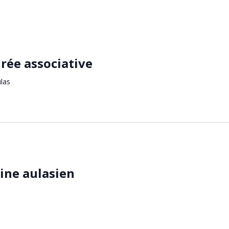
irée associative
ulas
ine aulasien