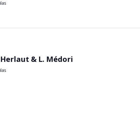
ulas
 Herlaut & L. Médori
ulas